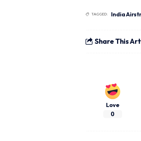
India Airst
TAGGED:
Share This Art
Love
0